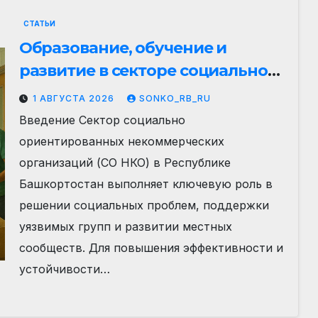
СТАТЬИ
Образование, обучение и
развитие в секторе социально
ориентированных НКО
1 АВГУСТА 2026
SONKO_RB_RU
Республики Башкортостан:
Введение Сектор социально
вызовы, возможности и
ориентированных некоммерческих
практическая стратегия
организаций (СО НКО) в Республике
Башкортостан выполняет ключевую роль в
решении социальных проблем, поддержки
уязвимых групп и развитии местных
сообществ. Для повышения эффективности и
устойчивости…