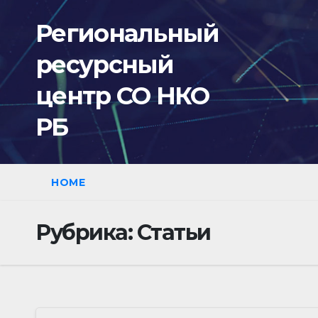
Перейти
Региональный
к
содержимому
ресурсный
центр СО НКО
РБ
HOME
Рубрика:
Статьи