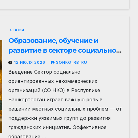
СТАТЬИ
Образование, обучение и
развитие в секторе социально
ориентированных НКО
12 ИЮЛЯ 2026
SONKO_RB_RU
Республики Башкортостан:
Введение Сектор социально
вызовы, возможности и
ориентированных некоммерческих
практические рекомендации
организаций (СО НКО) в Республике
Башкортостан играет важную роль в
решении местных социальных проблем — от
поддержки уязвимых групп до развития
гражданских инициатив. Эффективное
образование,…