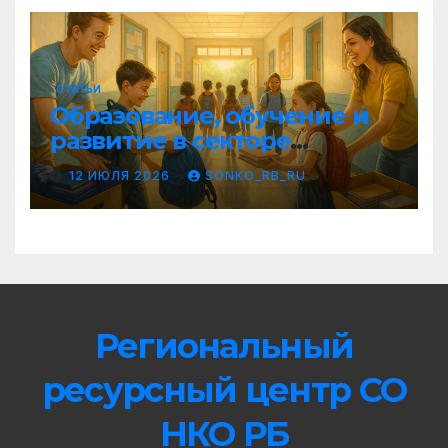
СТАТЬИ
Образование, обучение и
развитие в секторе
социально
12 ИЮЛЯ 2026
SONKO_RB_RU
ориентированных НКО
Республики Башкортостан:
вызовы, возможности и
практические
рекомендации
Региональный
ресурсный центр СО
НКО РБ