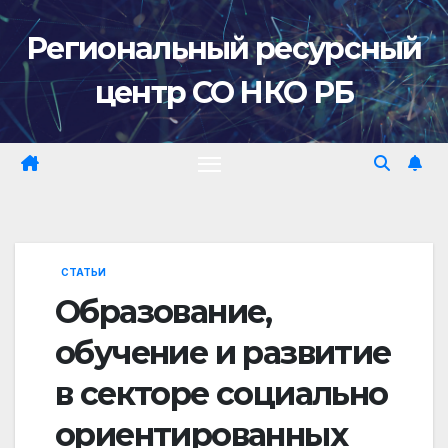
Перейти
Региональный ресурсный
к
содержимому
центр СО НКО РБ
СТАТЬИ
Образование,
обучение и развитие
в секторе социально
ориентированных