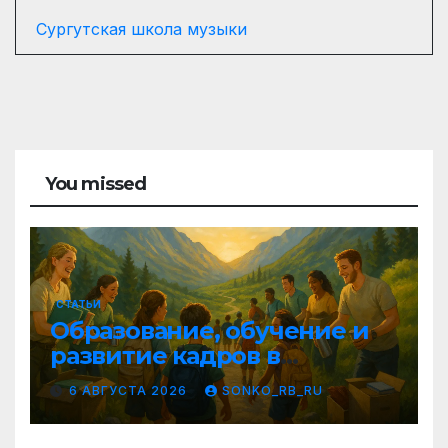
Сургутская школа музыки
You missed
СТАТЬИ
Образование, обучение и
развитие кадров в
социально
6 АВГУСТА 2026
SONKO_RB_RU
ориентированных НКО
Республики Башкортостан