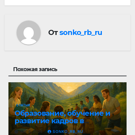
От
sonko_rb_ru
Похожая запись
СТАТЬИ
Образование, обучение и
развитие кадров в
социально
АВГ 6, 2026
SONKO_RB_RU