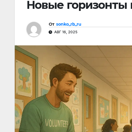
Новые горизонты 
От
sonko_rb_ru
АВГ 16, 2025