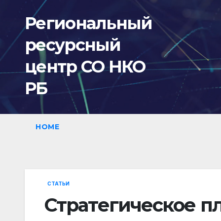
Перейти
Региональный
к
содержимому
ресурсный
центр СО НКО
РБ
HOME
СТАТЬИ
Стратегическое п