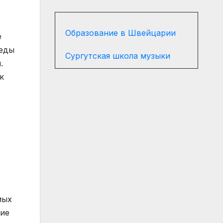
Образование в Швейцарии
е
реды
Сургутская школа музыки
.
к
мых
ние