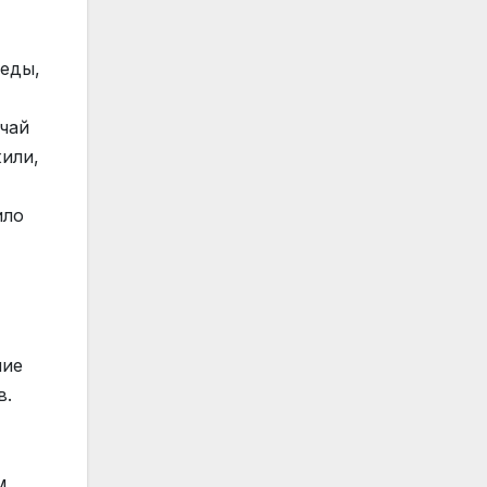
реды,
чай
жили,
ило
ние
в.
м