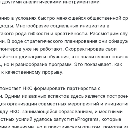
 и другими аналитическими инструментами.
енно в условиях быстро меняющейся общественной с
ходы. Многообразие социальных инициатив в
акого рода гибкости и креативности. Рассмотрим слу
ии. В ходе стратегического планирования они обнару
лонтеров уже не работают. Скорректировав свои
айн-координации и обучения, что значительно повыс
, но и разнообразие программ. Это показывает, как
 к качественному прорыву.
 помогает НКО формировать партнерства с
. Одним из важных аспектов здесь является построе
ля организации совместных мероприятий и инициати
жду НКО, занимающейся образованием, и местными
естных усилий удалось запуститьPrograms, которые
кими знаниями, но и практическим опытом, помогая и