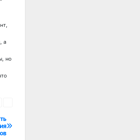
нт,
, а
ы, но
что
ть
ия
ов